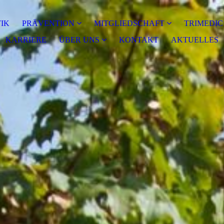
IK
PRÄVENTION
MITGLIEDSCHAFT
TRIMEDIC
KARRIERE
ÜBER UNS
KONTAKT
AKTUELLES