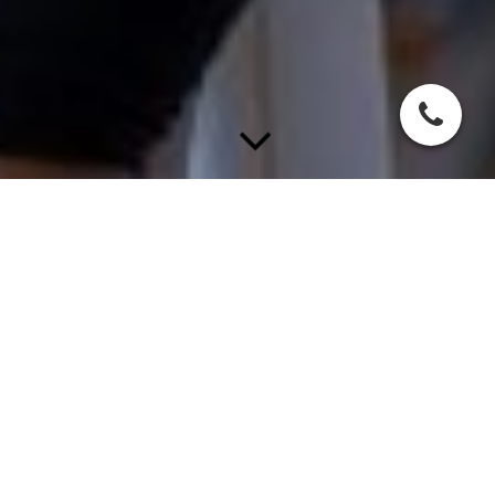
Neuroathletik
Was bedeutet Neuroathletik
Für jede Bewegung, die wir ausführen, benötigt das Gehirn
sensorische Informationen aus den drei bewegungssteuernden
Systemen Augen (visuelles System), Gleichgewicht
(vestibuläres System) und Eigenwahrnehmung im Raum
(propriozeptives System). Je klarer und hochwertiger die
Signale aus diesen Systemen sind, desto besser ist die
körperliche Leistungsfähigkeit. Kommt es zu Störungen in der